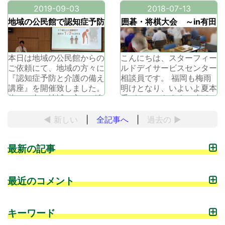
2019-09-03
2018-07-13
地域の公民館で認知症予防
囲碁・将棋大会 ～in有田
と介護の備え講座を行いま
公民館～
した！
本日は地域の公民館からの
こんにちは、スターフィー
ご依頼にて、地域の方々に
ルドデイサービスセンター
『認知症予防と介護の備え
相談員です。 福岡も梅雨
講座』を開催致しました。
明けとなり、いよいよ夏本
約４０名の地域の方々が参
番がやってきます。 何も
加され、熱心に講座の内容
しなくても汗が流れ落ちる
に耳を傾けて頂けました！
今日この頃。 皆様も熱中
◀ 新しい
|
全記事へ
|
過去の
▶
講義後の質疑応答もたくさ
症や脱水に気をつけて、今
ん手が挙がり、時間いっぱ
年の夏を乗り切ってくださ
最新の記事
いになるほど。認知症予防
いね(^o^)丿 さて、今回は
に対する皆さんの関心の深
早良区をはじめ地域のデイ
さが伺えました。講義後は
サービスセンター対抗の
公民館で
最近のコメント
キーワード