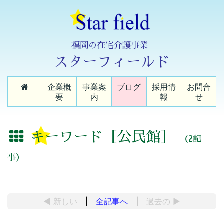
福岡の在宅介護事業
スターフィールド
企業概
事業案
ブログ
採用情
お問合
要
内
報
せ
キーワード［公民館］
（2記
事）
◀ 新しい
|
全記事へ
|
過去の
▶