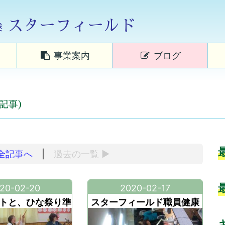
スターフィールド
業
事業案内
ブログ
6記事）
全記事へ
|
過去の
一覧
▶
20-02-20
2020-02-17
ントと、ひな祭り準
スターフィールド職員健康
備
診断