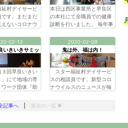
祉村デイサービ
本日は西区事業所と早良区
員です。まだまだ
の本社にて全職員での健康
見えないコロナウ
診断を行いました。 毎年事
不安な状況です
業所に検診車と医師や看護
報も多く出回り、
師にお越し頂き、一斉に健
20-02-13
2020-02-09
会にある現在では
康診断を行っています。 企
良いきいきサミッ
鬼は外、福は内！
しい情報なのか判
業理念の「地域に根差した
ト
く、それが誤った
最高・最良の介護を目指し
っても正しい事だ
ます』を実践するために
第３回早良いきい
スター福祉村デイサービ
しまいます。私た
も、先ずは自分自身が心身
ト」にて地域の専
スの相談員です。新型コロ
や対応で情報を集
ともに健康であることが重
トワーク団体『助
ナウイルスのニュースが毎
すが、確認すると
要となります。 常に健康を
校区自治協議会、
日続いていますね。十分に
ったと
意
福祉協議会との地
予防して注意しておかなく
全記事へ
|
過去の
一覧
▶
の取り組みについ
てはいけない事ですが、忘
報告を行いまし
れてはいけないこともあり
部校区では多種多
ます。インフルエンザのB型