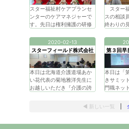
スター福祉村ケアプランセ
スター福
ンターのケアマネジャーで
スの相談
す。先日は権利擁護の研修
終わりの
会に参加して沢山の事を学
イルスに
んできました。 ケアマネー
ね。誤情
2020-02-13
20
ジャーのスキルアップのた
ネット社
スターフィールド株式会社
第３回早
め担当者が年間計画書を立
本当に正
研修会開催！
案し、毎年協力し合いなが
断が難し
ら様々な研修会に参加して
情報であ
本日は北海道介護道場あか
本日は「
います。今年度も多くの研
と信じて
い花代表の菊地雅洋先生に
きサミッ
修会に参加する事ができま
ちも予防
お越しいただき『介護の誇
門職ネッ
した。 明日から3月です
めるので
り』と題して研修会を開催
っ人』と
ね。3
誤情報だ
致しました。多数の事業所
校区社会
◀ 新しい
一覧
|
の方々にご参加いただき、
域づくり
満員御礼の研修会となりま
ての活動
した！！ お忙しい中ご参加
た。 小田