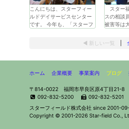
こんにちは、スターフィー
スター福
ルドデイサービスセンター
スの相談
です。 今年も、「スターフ
被害等は
ィールド夏祭り」開催いた
か？福岡
しました！ 企画段階から職
な災害ま
◀ 新しい
一覧
|
員全員でアイディアを出し
感じてい
合いながら検討に検討を重
さまも何
ね 試行錯誤しながらご利用
りの生活
者様が喜んでいただけるよ
私たちも
ホーム
企業概要
事業案内
ブログ
うな内容を沢山考えまし
安になら
た。 かなり大変でしたけ
と変わら
〒814-0022 福岡市早良区原4丁目21-8
ど・・・、当日はスタッフ
き、有事
092-832-5200
092-832-5201
ける準備
スターフィールド株式会社 since 2001-09-
Copyright © 2001-
2026
Star-field Co., L