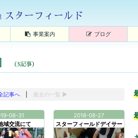
スターフィールド
業
事業案内
ブログ
］
（3記事）
全記事へ
|
過去の
一覧
▶
19-08-31
2018-08-27
地域交流にて
スターフィールドデイサー
ビスセンター夏祭り