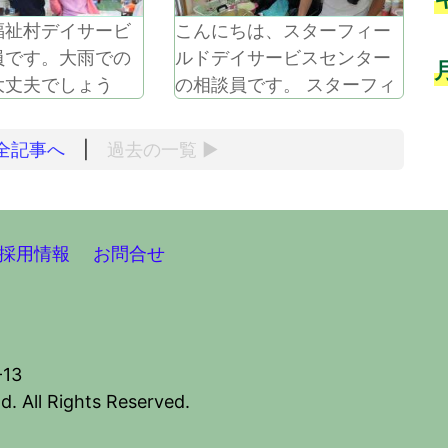
祉村デイサービ
こんにちは、スターフィー
員です。大雨での
ルドデイサービスセンター
大丈夫でしょう
の相談員です。 スターフィ
市は幸いにも大き
ールドの夏の風物詩と言え
では無く、不安に
ば「夏祭り」今年も無事に
全記事へ
|
過去の
一覧
▶
たご利用者様の皆
開催いたしました。 天候に
事もなくいつも通
も恵まれ、気分も晴れ晴れ
をされています。
した状態で大いに賑わいま
、ご利用者様が不
した。 正面玄関前には夏祭
採用情報
お問合せ
ないよう、いつも
りの看板(書道教室の先生に
ず接しさせて頂
書いて頂きました(^O^)) 気
の際にはすぐに動
分が高鳴る予
をし一丸
13
td. All Rights Reserved.