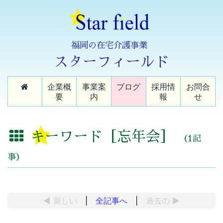
福岡の在宅介護事業
スターフィールド
企業概
事業案
ブログ
採用情
お問合
要
内
報
せ
キーワード［忘年会］
（1記
事）
◀ 新しい
|
全記事へ
|
過去の
▶