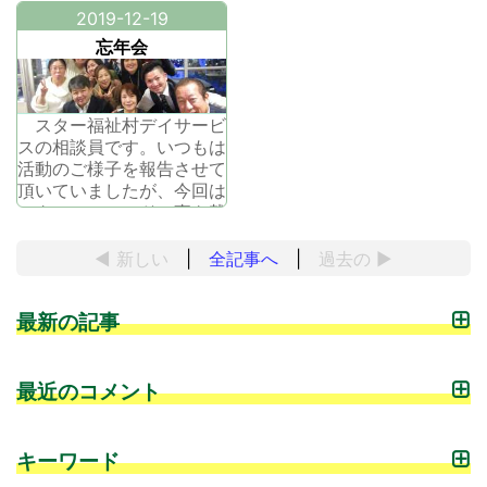
2019-12-19
忘年会
スター福祉村デイサービ
スの相談員です。いつもは
活動のご様子を報告させて
頂いていましたが、今回は
スターフィールドの事を載
せさせていただきます。タ
イトルでお察しの通り、某
◀ 新しい
|
全記事へ
|
過去の
▶
所で忘年会を開催してくだ
さいました。こうやって一
最新の記事
年の頑張りをねぎらって下
さる事を大変ありがたく思
い、皆で和気あいあいとし
た雰囲気に楽
最近のコメント
キーワード