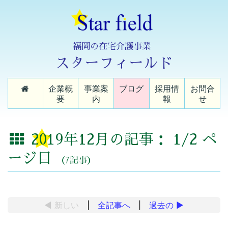
福岡の在宅介護事業
スターフィールド
企業概
事業案
ブログ
採用情
お問合
要
内
報
せ
2019年12月の記事： 1/2 ペ
ージ目
（7記事）
◀ 新しい
|
全記事へ
|
過去の
▶