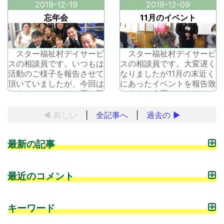
やかな時間が増えていま
す。ご利用者様が協力して
2019-12-19
2019-12-09
す。寒さもなんのその朝か
下さり、職員だけでなく、
忘年会
11月のイベント
ら外に遊びに出かけ、お昼
ご利用者様も一緒に盛り上
に帰ってきたかと思えばご
て頂いています。こういっ
飯を食べたらまた出かけ
た、年末を皆で盛り上げ過
る、のパターン。宿題もや
スター福祉村デイサービ
ごしていく様子は本当にい
スター福祉村デイサービ
ってよ～、と最後
スの相談員です。いつもは
いものですね。
スの相談員です。大変遅く
活動のご様子を報告させて
なりましたが11月の末近く
頂いていましたが、今回は
にあったイベントを報告致
スターフィールドの事を載
します。今回はレクリエー
せさせていただきます。タ
ション活動やボランティ
イトルでお察しの通り、某
ア、工場見学と盛り沢山で
◀ 新しい
|
全記事へ
|
過去の
▶
所で忘年会を開催してくだ
した。レクリエーションで
さいました。こうやって一
はボールを使い手や足を目
最新の記事
年の頑張りをねぎらって下
一杯動かされていました。
さる事を大変ありがたく思
皆さま楽しい気分で参加し
い、皆で和気あいあいとし
て下さりました。一緒に参
た雰囲気に楽
加していた職
最近のコメント
キーワード