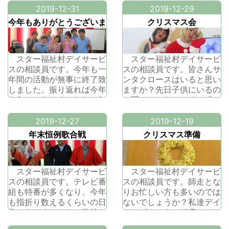
2019-12-31
2019-12-29
今年もありがとうございま
クリスマス会
した。
スター福祉村デイサービ
スター福祉村デイサービ
スの相談員です。今年も一
スの相談員です。皆さんサ
年間の活動が無事に終了致
ンタクロースはいると思い
しました。振り返れば今年
ますか？先日子供にいるの
も色々とありましたね。年
か聞いてみたところ、「い
号が変わったり、台風や豪
るよ、だって朝になって目
雨、火災等嬉しくないニュ
が覚めたらプレゼントを置
2019-12-27
2019-12-19
ースもございましたが、こ
いてくれているもん。お手
年末恒例歌合戦
クリスマス準備
こデイサービスではいつも
紙も読んでくれてなくなっ
笑いに溢れ、本日今年最後
ているよ。」と言っていま
のご利用者様方からは、
した。公認のサンタはいま
「ここに来れて本当に良か
スター福祉村デイサービ
すが、実際お話で聞くよう
スター福祉村デイサービ
った」と最高の
スの相談員です。テレビ番
なサンタは誰
スの相談員です。師走とな
組も特番が多くなり、今年
りお忙しい方も多いのでは
も指折り数えるくらいの日
ないでしょうか？私達デイ
数になりましたね。学校も
サービスでも、12月はイ
冬休みになり、家の中が賑
ベントが毎週あっていま